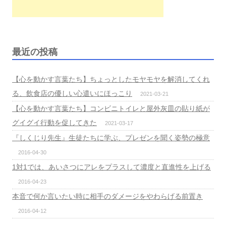
最近の投稿
【心を動かす言葉たち】ちょっとしたモヤモヤを解消してくれ
る、飲食店の優しい心遣いにほっこり
2021-03-21
【心を動かす言葉たち】コンビニトイレと屋外灰皿の貼り紙が
グイグイ行動を促してきた
2021-03-17
『しくじり先生』生徒たちに学ぶ、プレゼンを聞く姿勢の極意
2016-04-30
1対1では、あいさつにアレをプラスして濃度と直進性を上げる
2016-04-23
本音で何か言いたい時に相手のダメージをやわらげる前置き
2016-04-12