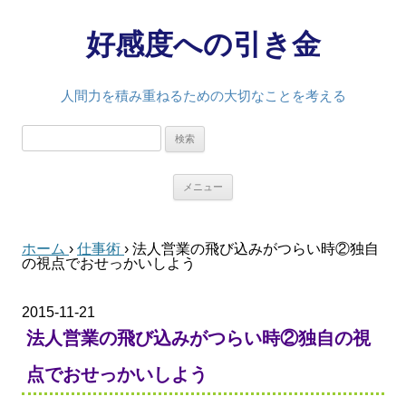
好感度への引き金
人間力を積み重ねるための大切なことを考える
検
索:
コ
メニュー
ン
テ
ン
ツ
ホーム
›
仕事術
›
法人営業の飛び込みがつらい時②独自
へ
の視点でおせっかいしよう
移
動
2015-11-21
法人営業の飛び込みがつらい時②独自の視
点でおせっかいしよう