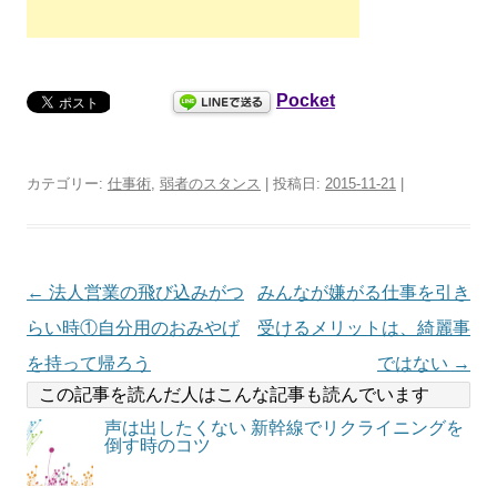
Pocket
カテゴリー:
仕事術
,
弱者のスタンス
| 投稿日:
2015-11-21
|
投
←
法人営業の飛び込みがつ
みんなが嫌がる仕事を引き
稿
らい時①自分用のおみやげ
受けるメリットは、綺麗事
ナ
を持って帰ろう
ではない
→
この記事を読んだ人はこんな記事も読んでいます
ビ
声は出したくない 新幹線でリクライニングを
ゲ
倒す時のコツ
ー