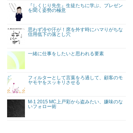
シ
『しくじり先生』生徒たちに学ぶ、プレゼン
を聞く姿勢の極意
ョ
ン
思わず冷や汗が！席を外す時にハマりがちな
信用低下の落とし穴
一緒に仕事をしたいと思われる要素
フィルターとして言葉をろ過して、顧客のモ
ヤモヤをスッキリさせる
M-1 2015 MC上戸彩から盗みたい、嫌味のな
いフォロー術